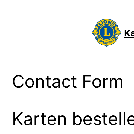
Skip
to
content
Ka
Contact Form
Karten bestell