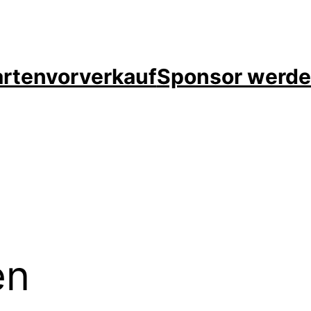
rtenvorverkauf
Sponsor werd
en