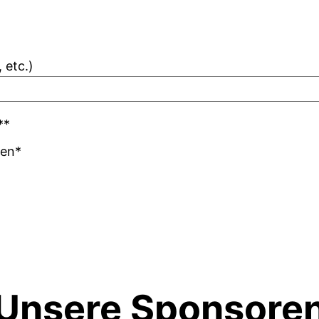
 etc.)
*
*
gen
*
Unsere Sponsore